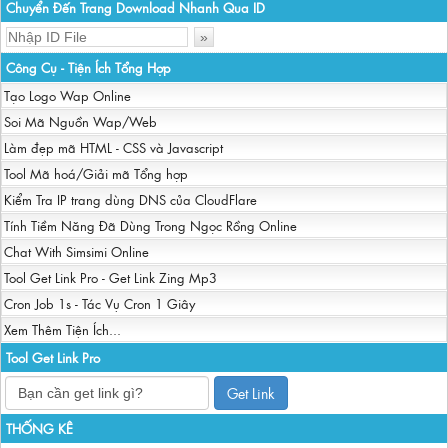
Chuyển Đến Trang Download Nhanh Qua ID
Công Cụ - Tiện Ích Tổng Hợp
Tạo Logo Wap Online
Soi Mã Nguồn Wap/Web
Làm đẹp mã HTML - CSS và Javascript
Tool Mã hoá/Giải mã Tổng hợp
Kiểm Tra IP trang dùng DNS của CloudFlare
Tính Tiềm Năng Đã Dùng Trong Ngọc Rồng Online
Chat With Simsimi Online
Tool Get Link Pro - Get Link Zing Mp3
Cron Job 1s - Tác Vụ Cron 1 Giây
Xem Thêm Tiện Ích...
Tool Get Link Pro
Get Link
THỐNG KÊ