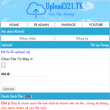
HOME
FB ADMIN
FANPAGE
YOUTUBE
Xin chào Khách!
Đăng nhập
Đăng ký
Upload
Tải Lại Trang
Đã fix lỗi upload =))
Mô tả :
Danh Sách File (
)
+14
Chú ý:
Đây là danh sách file mới nhất do thành viên tải lên, chúng tôi không
chịu trách nhiệm về các file này!