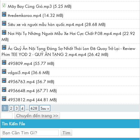
Mây Bay Cùng Gió.mp3 (5.25 MB)
ttvedemkarao.mp4 (14.32 MB)
Siêu xe và người mẫu hàn quốc.mp4.mp4 (28.68 MB)
Nơi Hội Tụ Những Người Mẫu Xe Hơi Cực Chất P.08.mp4.mp4 (22.92
MB)
Ác Quỷ Ăn Nội Tạng Đáng Sợ Nhất Thái Lan Đã Quay Trở Lại - Review
Phim TEE YOD 2 - QUỶ ĂN TẠNG 2.mp4.mp4 (26.42 MB)
495809.mp4 (55.77 MB)
vdgai5.mp4 (36.6 MB)
4956763.mp4 (56.7 MB)
4956648.mp4 (67.71 MB)
4953812.mp4 (44.81 MB)
1
2
3
4
...
628
Sau »
Tìm Kiếm File