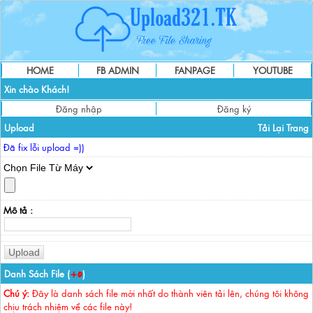
HOME
FB ADMIN
FANPAGE
YOUTUBE
Xin chào Khách!
Đăng nhập
Đăng ký
Upload
Tải Lại Trang
Đã fix lỗi upload =))
Mô tả :
Danh Sách File (
)
+0
Chú ý:
Đây là danh sách file mới nhất do thành viên tải lên, chúng tôi không
chịu trách nhiệm về các file này!