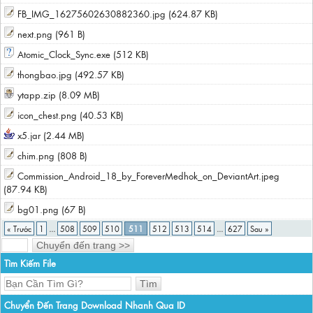
FB_IMG_16275602630882360.jpg (624.87 KB)
next.png (961 B)
Atomic_Clock_Sync.exe (512 KB)
thongbao.jpg (492.57 KB)
ytapp.zip (8.09 MB)
icon_chest.png (40.53 KB)
x5.jar (2.44 MB)
chim.png (808 B)
Commission_Android_18_by_ForeverMedhok_on_DeviantArt.jpeg
(87.94 KB)
bg01.png (67 B)
« Trước
1
...
508
509
510
511
512
513
514
...
627
Sau »
Tìm Kiếm File
Chuyển Đến Trang Download Nhanh Qua ID