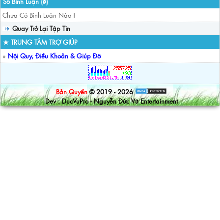
Số Bình Luận (
)
0
Chưa Có Bình Luận Nào !
Quay Trở Lại Tập Tin
★ TRUNG TÂM TRỢ GIÚP
»
Nội Quy, Điều Khoản & Giúp Đỡ
Bản Quyền
© 2019 - 2026
Dev : DucVuPro - Nguyễn Đức Vũ Entertainment