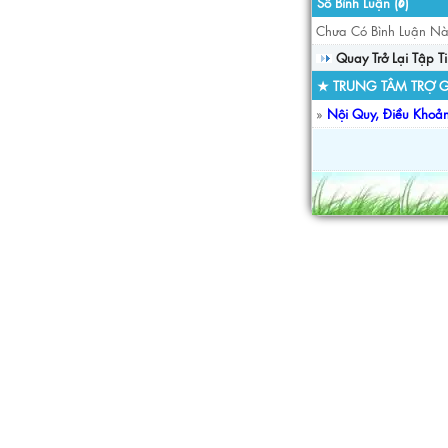
Số Bình Luận (
)
0
Chưa Có Bình Luận Nà
Quay Trở Lại Tập T
★ TRUNG TÂM TRỢ G
»
Nội Quy, Điều Khoả