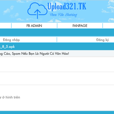
FB ADMIN
FANPAGE
Đăng nhập
Đăng ký
4_8_5.apk
ng Cáo, Spam Nếu Bạn Là Người Có Văn Hóa!
 ở hình trên