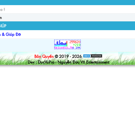
o !
in
IÚP
n & Giúp Đỡ
Bản Quyền
© 2019 - 2026
Dev : DucVuPro - Nguyễn Đức Vũ Entertainment