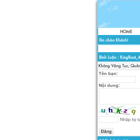
HOME
Xin chào Khách!
Bình Luận :
KingRoot_
Không Văng Tục, Quả
Tên bạn:
Nội dung:
Nhập ký tự