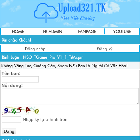
HOME
FB ADMIN
FANPAGE
YOUTUBE
Xin chào Khách!
Đăng nhập
Đăng ký
Bình Luận :
NSO_TGame_Pro_V1_1_TiMi.jar
Không Văng Tục, Quảng Cáo, Spam Nếu Bạn Là Người Có Văn Hóa!
Tên bạn:
Nội dung:
Nhập ký tự ở hình trên