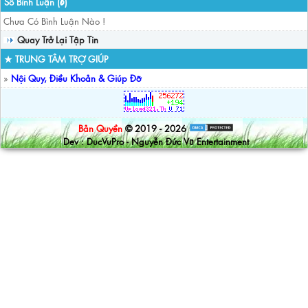
Số Bình Luận (
)
0
Chưa Có Bình Luận Nào !
Quay Trở Lại Tập Tin
★ TRUNG TÂM TRỢ GIÚP
»
Nội Quy, Điều Khoản & Giúp Đỡ
Bản Quyền
© 2019 - 2026
Dev : DucVuPro - Nguyễn Đức Vũ Entertainment