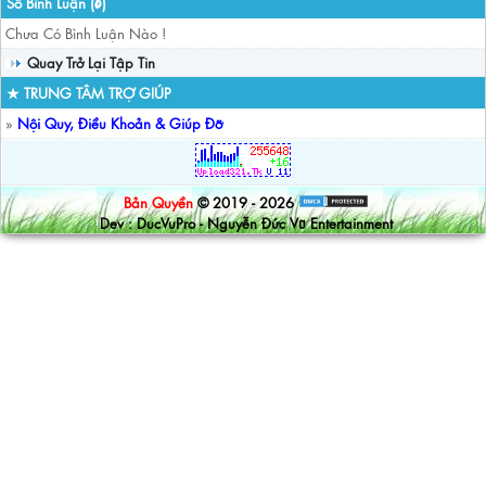
Số Bình Luận (
)
0
Chưa Có Bình Luận Nào !
Quay Trở Lại Tập Tin
★ TRUNG TÂM TRỢ GIÚP
»
Nội Quy, Điều Khoản & Giúp Đỡ
Bản Quyền
© 2019 - 2026
Dev : DucVuPro - Nguyễn Đức Vũ Entertainment