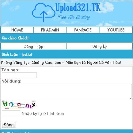
HOME
FB ADMIN
FANPAGE
YOUTUBE
Xin chào Khách!
Đăng nhập
Đăng ký
Bình Luận :
test.txt
Không Văng Tục, Quảng Cáo, Spam Nếu Bạn Là Người Có Văn Hóa!
Tên bạn:
Nội dung:
Nhập ký tự ở hình trên