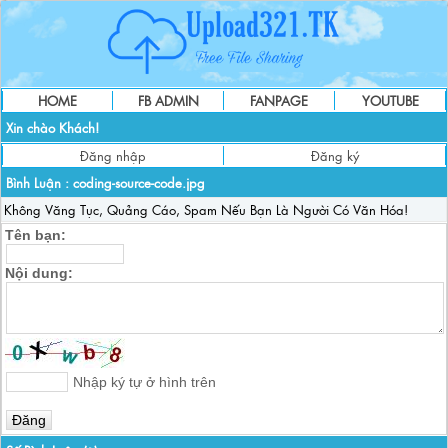
HOME
FB ADMIN
FANPAGE
YOUTUBE
Xin chào Khách!
Đăng nhập
Đăng ký
Bình Luận :
coding-source-code.jpg
Không Văng Tục, Quảng Cáo, Spam Nếu Bạn Là Người Có Văn Hóa!
Tên bạn:
Nội dung:
Nhập ký tự ở hình trên