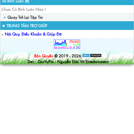
Số Bình Luận (
)
0
Chưa Có Bình Luận Nào !
Quay Trở Lại Tập Tin
★ TRUNG TÂM TRỢ GIÚP
»
Nội Quy, Điều Khoản & Giúp Đỡ
Bản Quyền
© 2019 - 2026
Dev : DucVuPro - Nguyễn Đức Vũ Entertainment