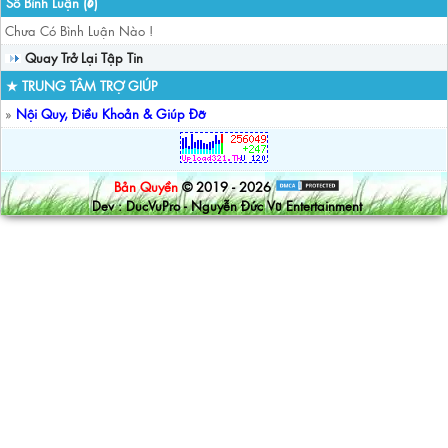
Số Bình Luận (
)
0
Chưa Có Bình Luận Nào !
Quay Trở Lại Tập Tin
★ TRUNG TÂM TRỢ GIÚP
»
Nội Quy, Điều Khoản & Giúp Đỡ
Bản Quyền
© 2019 - 2026
Dev : DucVuPro - Nguyễn Đức Vũ Entertainment