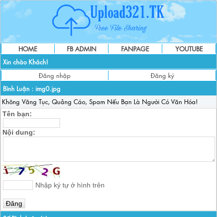
HOME
FB ADMIN
FANPAGE
YOUTUBE
Xin chào Khách!
Đăng nhập
Đăng ký
Bình Luận :
img0.jpg
Không Văng Tục, Quảng Cáo, Spam Nếu Bạn Là Người Có Văn Hóa!
Tên bạn:
Nội dung:
Nhập ký tự ở hình trên