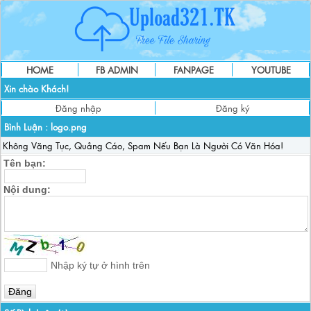
HOME
FB ADMIN
FANPAGE
YOUTUBE
Xin chào Khách!
Đăng nhập
Đăng ký
Bình Luận :
logo.png
Không Văng Tục, Quảng Cáo, Spam Nếu Bạn Là Người Có Văn Hóa!
Tên bạn:
Nội dung:
Nhập ký tự ở hình trên