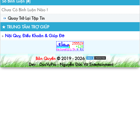
Số Bình Luận (
)
0
Chưa Có Bình Luận Nào !
Quay Trở Lại Tập Tin
★ TRUNG TÂM TRỢ GIÚP
»
Nội Quy, Điều Khoản & Giúp Đỡ
Bản Quyền
© 2019 - 2026
Dev : DucVuPro - Nguyễn Đức Vũ Entertainment