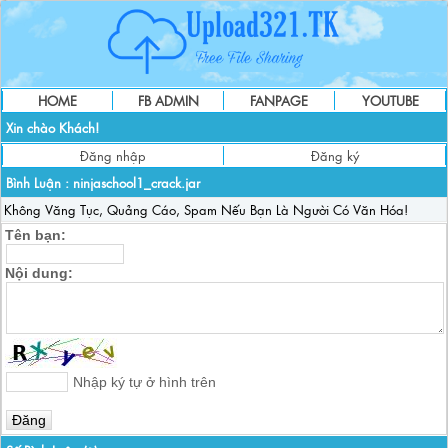
HOME
FB ADMIN
FANPAGE
YOUTUBE
Xin chào Khách!
Đăng nhập
Đăng ký
Bình Luận :
ninjaschool1_crack.jar
Không Văng Tục, Quảng Cáo, Spam Nếu Bạn Là Người Có Văn Hóa!
Tên bạn:
Nội dung:
Nhập ký tự ở hình trên