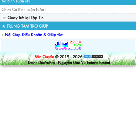
Số Bình Luận (
)
0
Chưa Có Bình Luận Nào !
Quay Trở Lại Tập Tin
★ TRUNG TÂM TRỢ GIÚP
»
Nội Quy, Điều Khoản & Giúp Đỡ
Bản Quyền
© 2019 - 2026
Dev : DucVuPro - Nguyễn Đức Vũ Entertainment