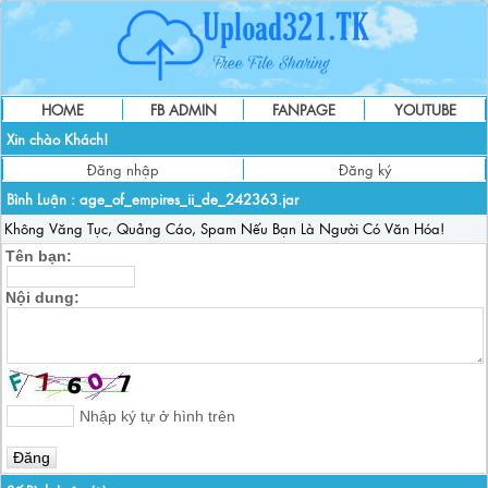
HOME
FB ADMIN
FANPAGE
YOUTUBE
Xin chào Khách!
Đăng nhập
Đăng ký
Bình Luận :
age_of_empires_ii_de_242363.jar
Không Văng Tục, Quảng Cáo, Spam Nếu Bạn Là Người Có Văn Hóa!
Tên bạn:
Nội dung:
Nhập ký tự ở hình trên