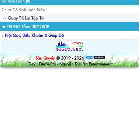
Số Bình Luận (
)
0
Chưa Có Bình Luận Nào !
Quay Trở Lại Tập Tin
★ TRUNG TÂM TRỢ GIÚP
»
Nội Quy, Điều Khoản & Giúp Đỡ
Bản Quyền
© 2019 - 2026
Dev : DucVuPro - Nguyễn Đức Vũ Entertainment