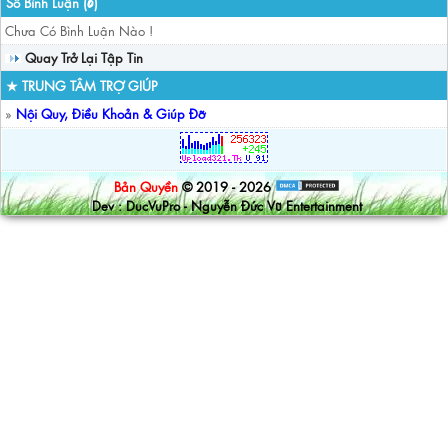
Số Bình Luận (
)
0
Chưa Có Bình Luận Nào !
Quay Trở Lại Tập Tin
★ TRUNG TÂM TRỢ GIÚP
»
Nội Quy, Điều Khoản & Giúp Đỡ
Bản Quyền
© 2019 - 2026
Dev : DucVuPro - Nguyễn Đức Vũ Entertainment