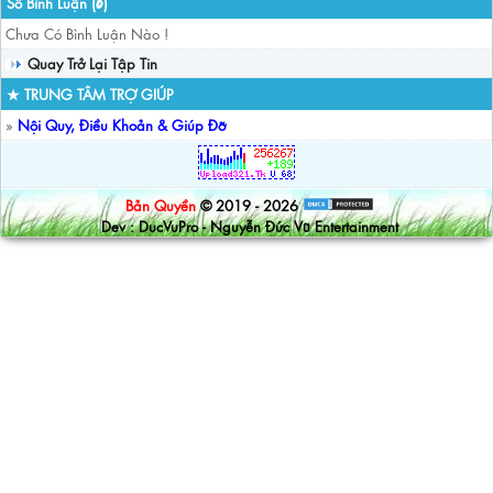
Số Bình Luận (
)
0
Chưa Có Bình Luận Nào !
Quay Trở Lại Tập Tin
★ TRUNG TÂM TRỢ GIÚP
»
Nội Quy, Điều Khoản & Giúp Đỡ
Bản Quyền
© 2019 - 2026
Dev : DucVuPro - Nguyễn Đức Vũ Entertainment