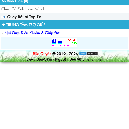
Số Bình Luận (
)
0
Chưa Có Bình Luận Nào !
Quay Trở Lại Tập Tin
★ TRUNG TÂM TRỢ GIÚP
»
Nội Quy, Điều Khoản & Giúp Đỡ
Bản Quyền
© 2019 - 2026
Dev : DucVuPro - Nguyễn Đức Vũ Entertainment