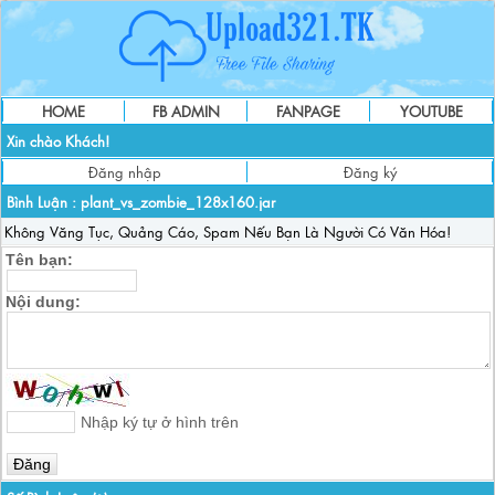
HOME
FB ADMIN
FANPAGE
YOUTUBE
Xin chào Khách!
Đăng nhập
Đăng ký
Bình Luận :
plant_vs_zombie_128x160.jar
Không Văng Tục, Quảng Cáo, Spam Nếu Bạn Là Người Có Văn Hóa!
Tên bạn:
Nội dung:
Nhập ký tự ở hình trên