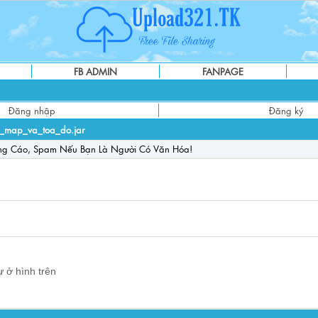
FB ADMIN
FANPAGE
Đăng nhập
Đăng ký
_map_va_toa_do.jar
ng Cáo, Spam Nếu Bạn Là Người Có Văn Hóa!
 ở hình trên