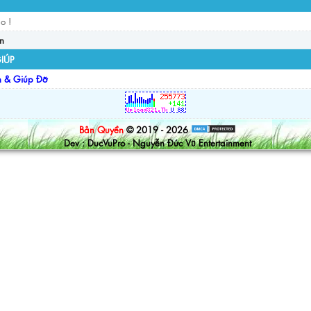
o !
in
IÚP
n & Giúp Đỡ
Bản Quyền
© 2019 - 2026
Dev : DucVuPro - Nguyễn Đức Vũ Entertainment