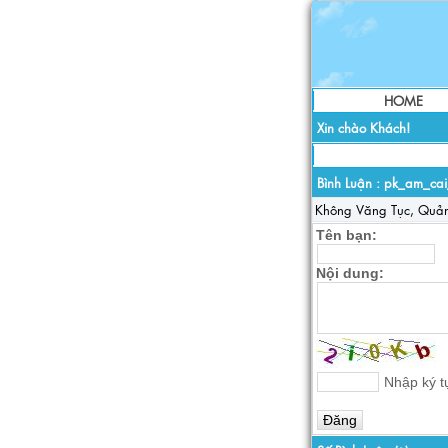
HOME
Xin chào Khách!
Bình Luận :
pk_am_cai
Không Văng Tục, Quả
Tên bạn:
Nội dung:
Nhập ký tự