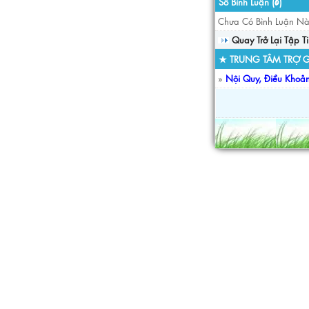
Số Bình Luận (
)
0
Chưa Có Bình Luận Nà
Quay Trở Lại Tập T
★ TRUNG TÂM TRỢ G
»
Nội Quy, Điều Khoả