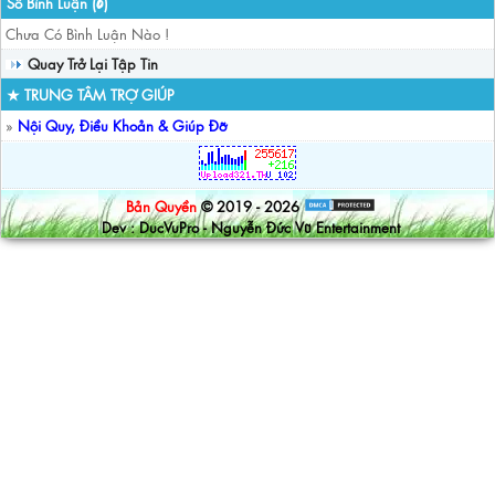
Số Bình Luận (
)
0
Chưa Có Bình Luận Nào !
Quay Trở Lại Tập Tin
★ TRUNG TÂM TRỢ GIÚP
»
Nội Quy, Điều Khoản & Giúp Đỡ
Bản Quyền
© 2019 - 2026
Dev : DucVuPro - Nguyễn Đức Vũ Entertainment