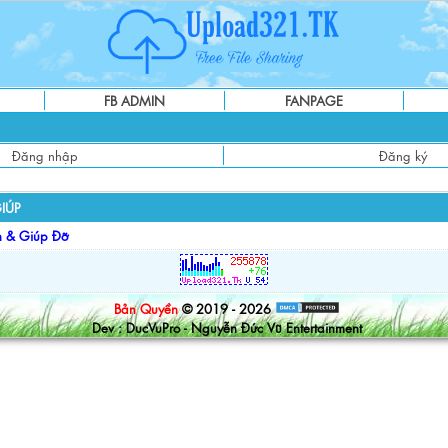
FB ADMIN
FANPAGE
Đăng nhập
Đăng ký
IÚP
n & Giúp Đỡ
Bản Quyền
© 2019 - 2026
Dev : DucVuPro - Nguyễn Đức Vũ Entertainment