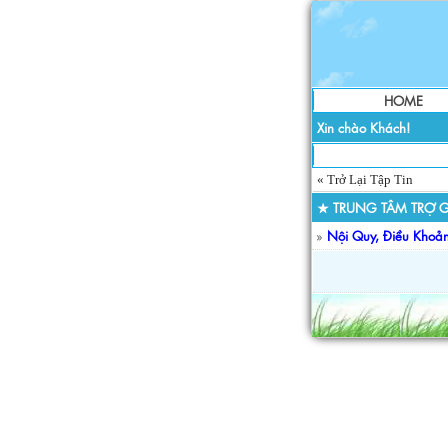
HOME
Xin chào Khách!
« Trở Lại Tập Tin
★ TRUNG TÂM TRỢ G
»
Nội Quy, Điều Khoả