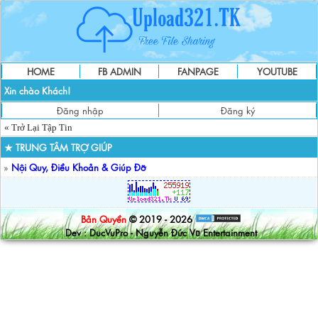
HOME
FB ADMIN
FANPAGE
YOUTUBE
Xin chào Khách!
Đăng nhập
Đăng ký
« Trở Lại Tập Tin
★ TRUNG TÂM TRỢ GIÚP
»
Nội Quy, Điều Khoản & Giúp Đỡ
Bản Quyền
© 2019 - 2026
Dev : DucVuPro - Nguyễn Đức Vũ Entertainment