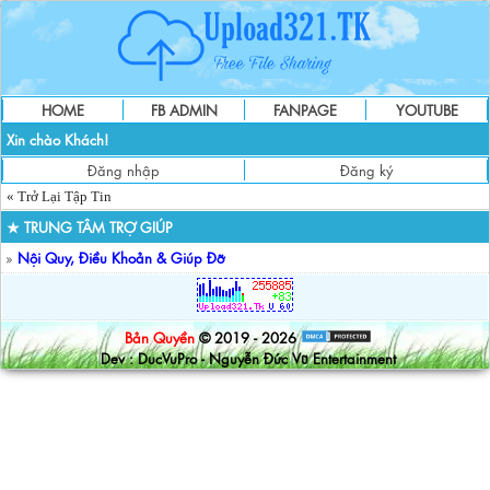
HOME
FB ADMIN
FANPAGE
YOUTUBE
Xin chào Khách!
Đăng nhập
Đăng ký
« Trở Lại Tập Tin
★ TRUNG TÂM TRỢ GIÚP
»
Nội Quy, Điều Khoản & Giúp Đỡ
Bản Quyền
© 2019 - 2026
Dev : DucVuPro - Nguyễn Đức Vũ Entertainment