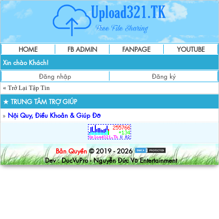
HOME
FB ADMIN
FANPAGE
YOUTUBE
Xin chào Khách!
Đăng nhập
Đăng ký
« Trở Lại Tập Tin
★ TRUNG TÂM TRỢ GIÚP
»
Nội Quy, Điều Khoản & Giúp Đỡ
Bản Quyền
© 2019 - 2026
Dev : DucVuPro - Nguyễn Đức Vũ Entertainment