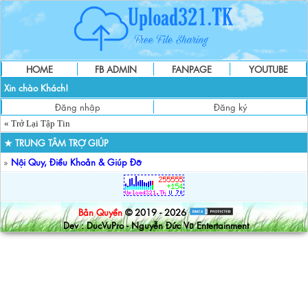
HOME
FB ADMIN
FANPAGE
YOUTUBE
Xin chào Khách!
Đăng nhập
Đăng ký
« Trở Lại Tập Tin
★ TRUNG TÂM TRỢ GIÚP
»
Nội Quy, Điều Khoản & Giúp Đỡ
Bản Quyền
© 2019 - 2026
Dev : DucVuPro - Nguyễn Đức Vũ Entertainment