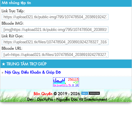
Mã nhúng tệp tin
Link Trực Tiếp:
BBcode IMG:
Link Rút Gọn:
BBcode URL:
★ TRUNG TÂM TRỢ GIÚP
»
Nội Quy, Điều Khoản & Giúp Đỡ
Bản Quyền
© 2019 - 2026
Dev : DucVuPro - Nguyễn Đức Vũ Entertainment