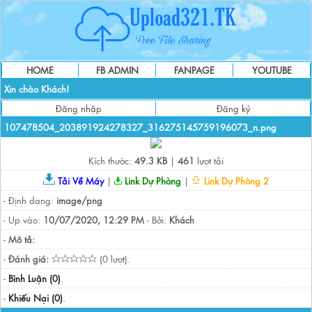
HOME
FB ADMIN
FANPAGE
YOUTUBE
Xin chào Khách!
Đăng nhập
Đăng ký
107478504_203891924278327_316275145759196073_n.png
Kích thước:
49.3 KB
|
461
lượt tải
Tải Về Máy
|
Link Dự Phòng
|
Link Dự Phòng 2
- Định dạng:
image/png
- Up vào:
10/07/2020, 12:29 PM
- Bởi:
Khách
-
Mô tả:
-
Đánh giá:
(0 lượt).
-
Bình Luận (0)
.
-
Khiếu Nại (0)
.