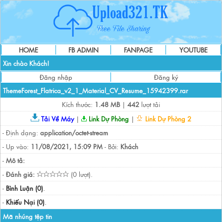
HOME
FB ADMIN
FANPAGE
YOUTUBE
Xin chào Khách!
Đăng nhập
Đăng ký
ThemeForest_Flatrica_v2_1_Material_CV_Resume_15942399.rar
Kích thước:
1.48 MB
|
442
lượt tải
Tải Về Máy
|
Link Dự Phòng
|
Link Dự Phòng 2
- Định dạng:
application/octet-stream
- Up vào:
11/08/2021, 15:09 PM
- Bởi:
Khách
-
Mô tả:
-
Đánh giá:
(0 lượt).
-
Bình Luận (0)
.
-
Khiếu Nại (0)
.
Mã nhúng tệp tin