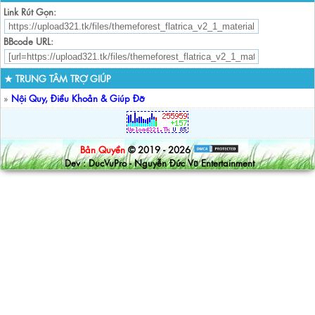
Link Rút Gọn:
BBcode URL:
★ TRUNG TÂM TRỢ GIÚP
»
Nội Quy, Điều Khoản & Giúp Đỡ
Bản Quyền
© 2019 - 2026
Dev : DucVuPro - Nguyễn Đức Vũ Entertainment