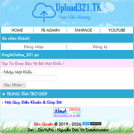
HOME
FB ADMIN
FANPAGE
YOUTUBE
Xin chào Khách!
Đăng nhập
Đăng ký
KnightOnline_301.jar
Tập Tin Được Bảo Vệ Bởi Mật Khẩu !
- Nhập Mật Khẩu :
★ TRUNG TÂM TRỢ GIÚP
»
Nội Quy, Điều Khoản & Giúp Đỡ
Bản Quyền
© 2019 - 2026
Dev : DucVuPro - Nguyễn Đức Vũ Entertainment