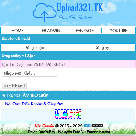
HOME
FB ADMIN
FANPAGE
YOUTUBE
Xin chào Khách!
Đăng nhập
Đăng ký
DragonBoy v12.jar
Tập Tin Được Bảo Vệ Bởi Mật Khẩu !
- Nhập Mật Khẩu :
★ TRUNG TÂM TRỢ GIÚP
»
Nội Quy, Điều Khoản & Giúp Đỡ
Bản Quyền
© 2019 - 2026
Dev : DucVuPro - Nguyễn Đức Vũ Entertainment