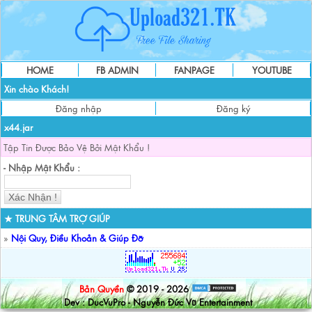
HOME
FB ADMIN
FANPAGE
YOUTUBE
Xin chào Khách!
Đăng nhập
Đăng ký
x44.jar
Tập Tin Được Bảo Vệ Bởi Mật Khẩu !
- Nhập Mật Khẩu :
★ TRUNG TÂM TRỢ GIÚP
»
Nội Quy, Điều Khoản & Giúp Đỡ
Bản Quyền
© 2019 - 2026
Dev : DucVuPro - Nguyễn Đức Vũ Entertainment