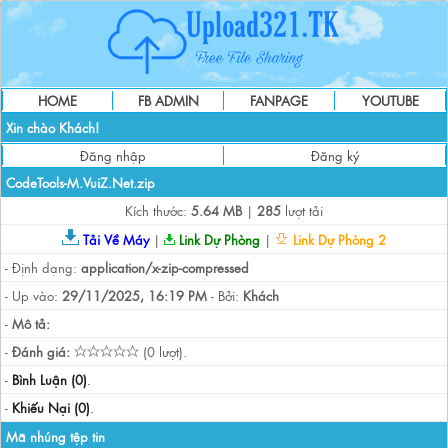
HOME
FB ADMIN
FANPAGE
YOUTUBE
Xin chào Khách!
Đăng nhập
Đăng ký
CodeTools-M.VuiZ.Net.zip
Kích thước:
5.64 MB
|
285
lượt tải
Tải Về Máy
|
Link Dự Phòng
|
Link Dự Phòng 2
- Định dạng:
application/x-zip-compressed
- Up vào:
29/11/2025, 16:19 PM
- Bởi:
Khách
-
Mô tả:
-
Đánh giá:
(0 lượt).
-
Bình Luận (0)
.
-
Khiếu Nại (0)
.
Mã nhúng tệp tin