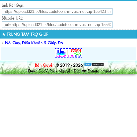
Link Rút Gọn:
BBcode URL:
★ TRUNG TÂM TRỢ GIÚP
»
Nội Quy, Điều Khoản & Giúp Đỡ
Bản Quyền
© 2019 - 2026
Dev : DucVuPro - Nguyễn Đức Vũ Entertainment