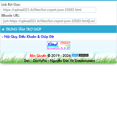
Link Rút Gọn:
BBcode URL:
★ TRUNG TÂM TRỢ GIÚP
»
Nội Quy, Điều Khoản & Giúp Đỡ
Bản Quyền
© 2019 - 2026
Dev : DucVuPro - Nguyễn Đức Vũ Entertainment