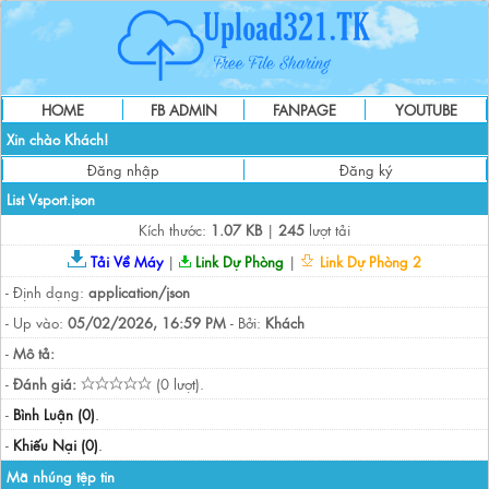
HOME
FB ADMIN
FANPAGE
YOUTUBE
Xin chào Khách!
Đăng nhập
Đăng ký
List Vsport.json
Kích thước:
1.07 KB
|
245
lượt tải
Tải Về Máy
|
Link Dự Phòng
|
Link Dự Phòng 2
- Định dạng:
application/json
- Up vào:
05/02/2026, 16:59 PM
- Bởi:
Khách
-
Mô tả:
-
Đánh giá:
(0 lượt).
-
Bình Luận (0)
.
-
Khiếu Nại (0)
.
Mã nhúng tệp tin