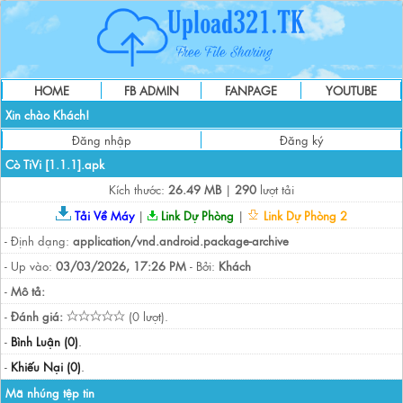
HOME
FB ADMIN
FANPAGE
YOUTUBE
Xin chào Khách!
Đăng nhập
Đăng ký
Cò TiVi [1.1.1].apk
Kích thước:
26.49 MB
|
290
lượt tải
Tải Về Máy
|
Link Dự Phòng
|
Link Dự Phòng 2
- Định dạng:
application/vnd.android.package-archive
- Up vào:
03/03/2026, 17:26 PM
- Bởi:
Khách
-
Mô tả:
-
Đánh giá:
(0 lượt).
-
Bình Luận (0)
.
-
Khiếu Nại (0)
.
Mã nhúng tệp tin