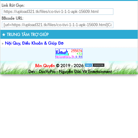
Link Rút Gọn:
BBcode URL:
★ TRUNG TÂM TRỢ GIÚP
»
Nội Quy, Điều Khoản & Giúp Đỡ
Bản Quyền
© 2019 - 2026
Dev : DucVuPro - Nguyễn Đức Vũ Entertainment