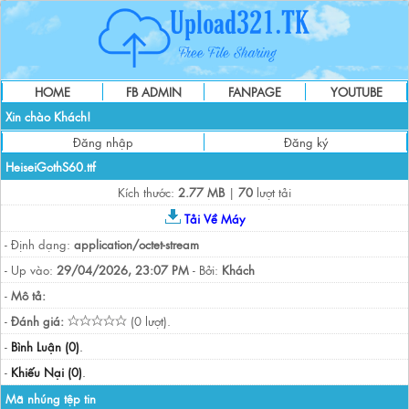
HOME
FB ADMIN
FANPAGE
YOUTUBE
Xin chào Khách!
Đăng nhập
Đăng ký
HeiseiGothS60.ttf
Kích thước:
2.77 MB
|
70
lượt tải
Tải Về Máy
- Định dạng:
application/octet-stream
- Up vào:
29/04/2026, 23:07 PM
- Bởi:
Khách
-
Mô tả:
-
Đánh giá:
(0 lượt).
-
Bình Luận (0)
.
-
Khiếu Nại (0)
.
Mã nhúng tệp tin