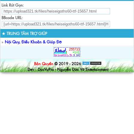
Link Rút Gọn:
BBcode URL:
★ TRUNG TÂM TRỢ GIÚP
»
Nội Quy, Điều Khoản & Giúp Đỡ
Bản Quyền
© 2019 - 2026
Dev : DucVuPro - Nguyễn Đức Vũ Entertainment