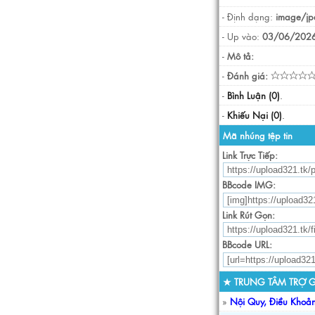
- Định dạng:
image/jp
- Up vào:
03/06/2026
-
Mô tả:
-
Đánh giá:
-
Bình Luận (0)
.
-
Khiếu Nại (0)
.
Mã nhúng tệp tin
Link Trực Tiếp:
BBcode IMG:
Link Rút Gọn:
BBcode URL:
★ TRUNG TÂM TRỢ G
»
Nội Quy, Điều Khoả