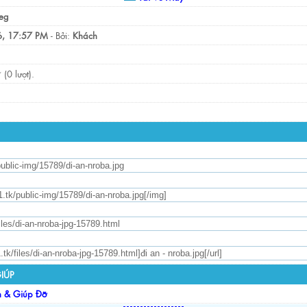
eg
, 17:57 PM
- Bởi:
Khách
(0 lượt).
IÚP
n & Giúp Đỡ