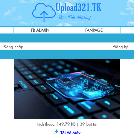
FB ADMIN
FANPAGE
Đăng nhập
Đăng ký
Kích thước:
149.79 KB
|
39
lượt tải
Tải Về Máy