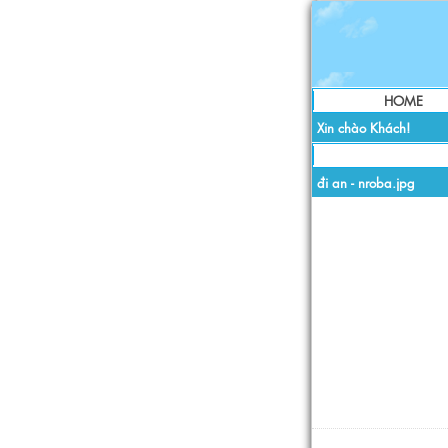
HOME
Xin chào Khách!
đi an - nroba.jpg