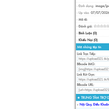
- Định dạng:
image/jp
- Up vào:
07/07/2026
-
Mô tả:
-
Đánh giá:
-
Bình Luận (0)
.
-
Khiếu Nại (0)
.
Mã nhúng tệp tin
Link Trực Tiếp:
BBcode IMG:
Link Rút Gọn:
BBcode URL:
★ TRUNG TÂM TRỢ G
»
Nội Quy, Điều Khoả