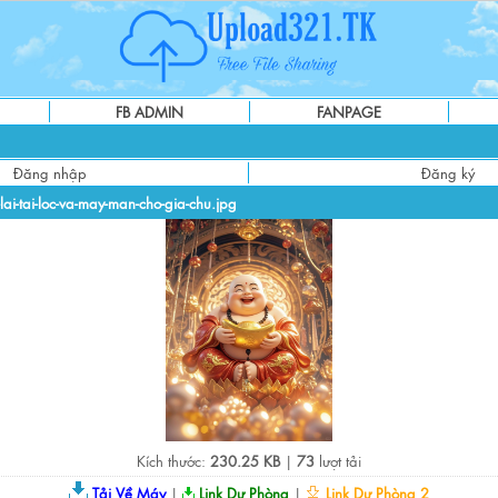
FB ADMIN
FANPAGE
Đăng nhập
Đăng ký
lai-tai-loc-va-may-man-cho-gia-chu.jpg
Kích thước:
230.25 KB
|
73
lượt tải
Tải Về Máy
|
Link Dự Phòng
|
Link Dự Phòng 2