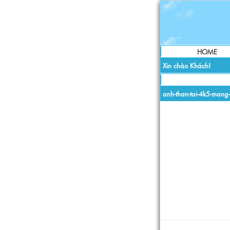
HOME
Xin chào Khách!
anh-than-tai-4k5-mang-