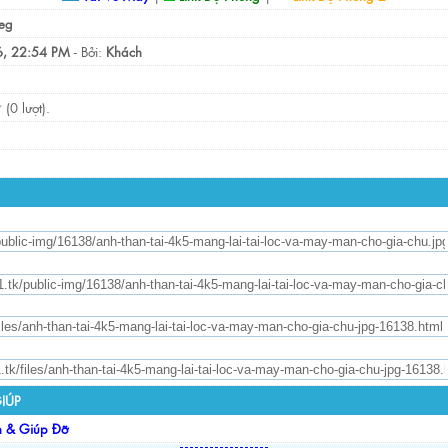
eg
, 22:54 PM
- Bởi:
Khách
(0 lượt).
IÚP
n & Giúp Đỡ