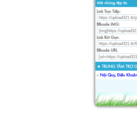
Mã nhúng tệp tin
Link Trực Tiếp:
BBcode IMG:
Link Rút Gọn:
BBcode URL:
★ TRUNG TÂM TRỢ G
»
Nội Quy, Điều Khoả