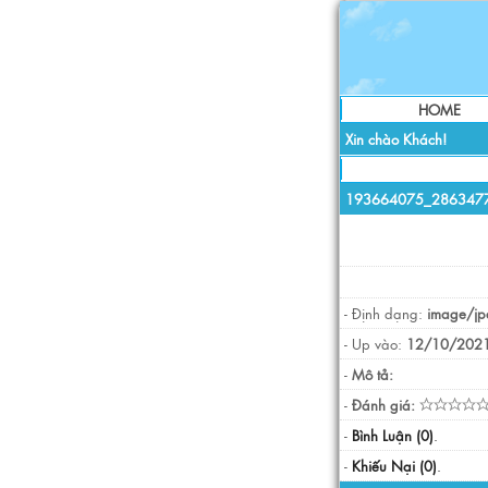
HOME
Xin chào Khách!
193664075_286347
- Định dạng:
image/jp
- Up vào:
12/10/2021
-
Mô tả:
-
Đánh giá:
-
Bình Luận (0)
.
-
Khiếu Nại (0)
.