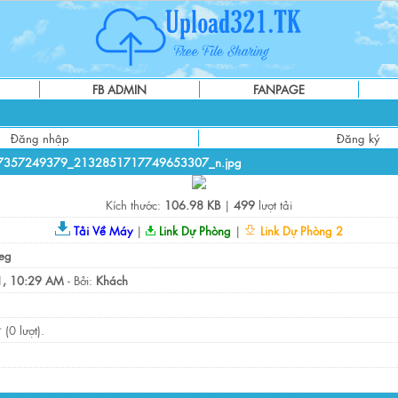
FB ADMIN
FANPAGE
Đăng nhập
Đăng ký
7357249379_2132851717749653307_n.jpg
Kích thước:
106.98 KB
|
499
lượt tải
Tải Về Máy
|
Link Dự Phòng
|
Link Dự Phòng 2
eg
, 10:29 AM
- Bởi:
Khách
(0 lượt).