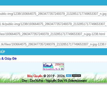
IÚP
n & Giúp Đỡ
Bản Quyền
© 2019 - 2026
Dev : DucVuPro - Nguyễn Đức Vũ Entertainment