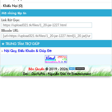
-
Khiếu Nại (0)
.
Mã nhúng tệp tin
Link Rút Gọn:
BBcode URL:
★ TRUNG TÂM TRỢ GIÚP
»
Nội Quy, Điều Khoản & Giúp Đỡ
Bản Quyền
© 2019 - 2026
Dev : DucVuPro - Nguyễn Đức Vũ Entertainment