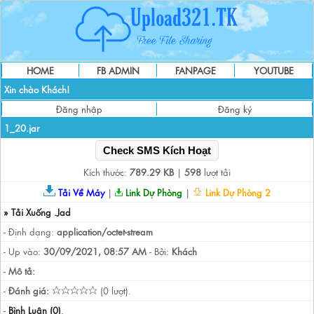
HOME
FB ADMIN
FANPAGE
YOUTUBE
Xin chào Khách!
Đăng nhập
Đăng ký
1_20.jar
Check SMS Kích Hoạt
Kích thước:
789.29 KB
|
598
lượt tải
Tải Về Máy
|
Link Dự Phòng
|
Link Dự Phòng 2
» Tải Xuống .Jad
- Định dạng:
application/octet-stream
- Up vào:
30/09/2021, 08:57 AM
- Bởi:
Khách
-
Mô tả:
-
Đánh giá:
(0 lượt).
-
Bình Luận (0)
.