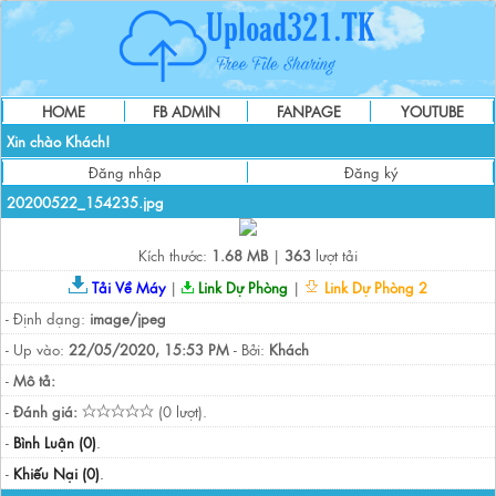
HOME
FB ADMIN
FANPAGE
YOUTUBE
Xin chào Khách!
Đăng nhập
Đăng ký
20200522_154235.jpg
Kích thước:
1.68 MB
|
363
lượt tải
Tải Về Máy
|
Link Dự Phòng
|
Link Dự Phòng 2
- Định dạng:
image/jpeg
- Up vào:
22/05/2020, 15:53 PM
- Bởi:
Khách
-
Mô tả:
-
Đánh giá:
(0 lượt).
-
Bình Luận (0)
.
-
Khiếu Nại (0)
.