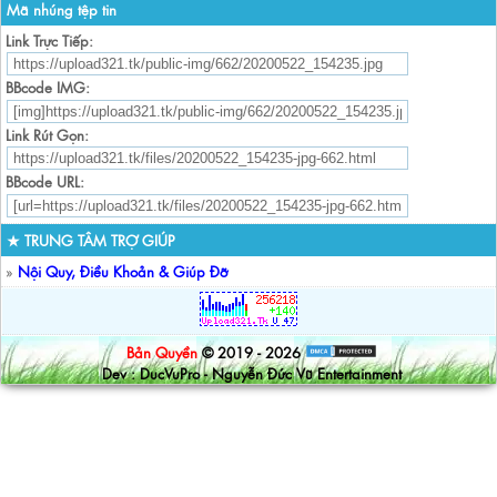
Mã nhúng tệp tin
Link Trực Tiếp:
BBcode IMG:
Link Rút Gọn:
BBcode URL:
★ TRUNG TÂM TRỢ GIÚP
»
Nội Quy, Điều Khoản & Giúp Đỡ
Bản Quyền
© 2019 - 2026
Dev : DucVuPro - Nguyễn Đức Vũ Entertainment