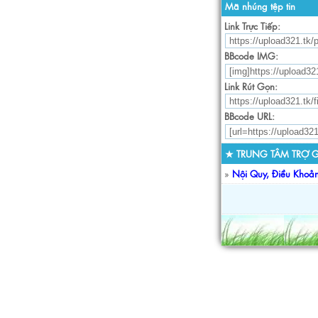
Mã nhúng tệp tin
Link Trực Tiếp:
BBcode IMG:
Link Rút Gọn:
BBcode URL:
★ TRUNG TÂM TRỢ G
»
Nội Quy, Điều Khoả