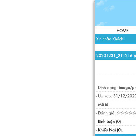
HOME
Xin chào Khách!
20201231_211216.p
- Định dạng:
image/p
- Up vào:
31/12/2020
-
Mô tả:
-
Đánh giá:
-
Bình Luận (0)
.
-
Khiếu Nại (0)
.