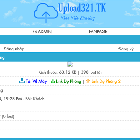
FB ADMIN
FANPAGE
Đăng nhập
Đăng ký
ng
Kích thước:
63.12 KB
|
398
lượt tải
Tải Về Máy
|
Link Dự Phòng
|
Link Dự Phòng 2
ng
, 19:28 PM
- Bởi:
Khách
(0 lượt).