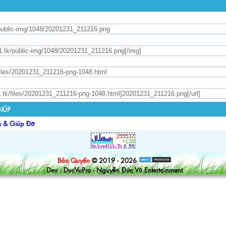
IÚP
n & Giúp Đỡ
Bản Quyền
© 2019 - 2026
Dev : DucVuPro - Nguyễn Đức Vũ Entertainment