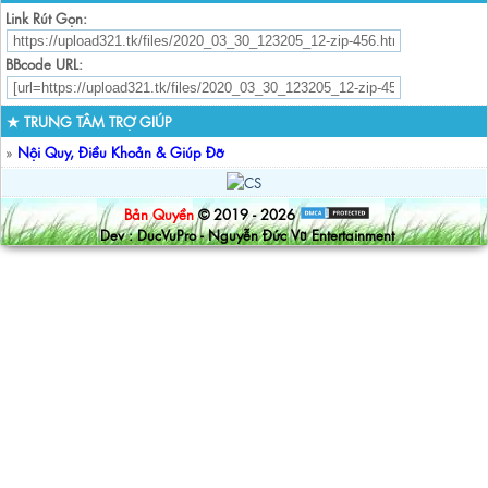
Link Rút Gọn:
BBcode URL:
★ TRUNG TÂM TRỢ GIÚP
»
Nội Quy, Điều Khoản & Giúp Đỡ
Bản Quyền
© 2019 - 2026
Dev : DucVuPro - Nguyễn Đức Vũ Entertainment