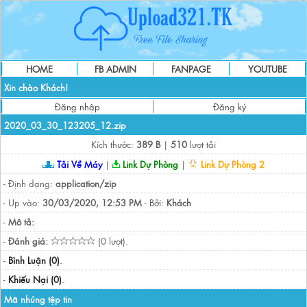
HOME
FB ADMIN
FANPAGE
YOUTUBE
Xin chào Khách!
Đăng nhập
Đăng ký
2020_03_30_123205_12.zip
Kích thước:
389 B
|
510
lượt tải
Tải Về Máy
|
Link Dự Phòng
|
Link Dự Phòng 2
- Định dạng:
application/zip
- Up vào:
30/03/2020, 12:53 PM
- Bởi:
Khách
-
Mô tả:
-
Đánh giá:
(0 lượt).
-
Bình Luận (0)
.
-
Khiếu Nại (0)
.
Mã nhúng tệp tin