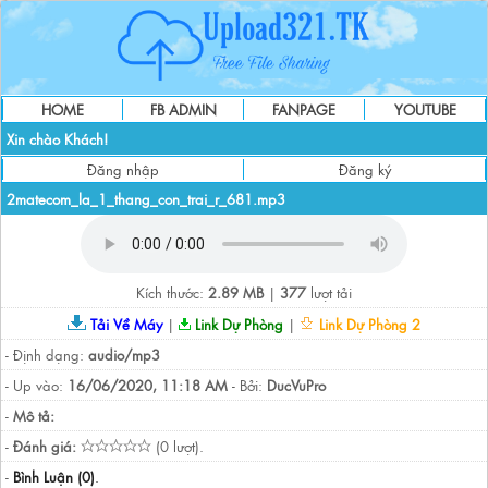
HOME
FB ADMIN
FANPAGE
YOUTUBE
Xin chào Khách!
Đăng nhập
Đăng ký
2matecom_la_1_thang_con_trai_r_681.mp3
Kích thước:
2.89 MB
|
377
lượt tải
Tải Về Máy
|
Link Dự Phòng
|
Link Dự Phòng 2
- Định dạng:
audio/mp3
- Up vào:
16/06/2020, 11:18 AM
- Bởi:
DucVuPro
-
Mô tả:
-
Đánh giá:
(0 lượt).
-
Bình Luận (0)
.