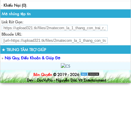
-
Khiếu Nại (0)
.
Mã nhúng tệp tin
Link Rút Gọn:
BBcode URL:
★ TRUNG TÂM TRỢ GIÚP
»
Nội Quy, Điều Khoản & Giúp Đỡ
Bản Quyền
© 2019 - 2026
Dev : DucVuPro - Nguyễn Đức Vũ Entertainment