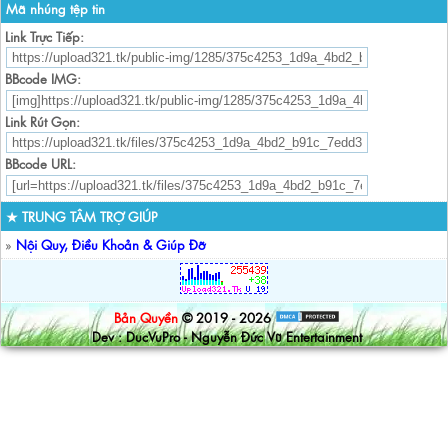
Mã nhúng tệp tin
Link Trực Tiếp:
BBcode IMG:
Link Rút Gọn:
BBcode URL:
★ TRUNG TÂM TRỢ GIÚP
»
Nội Quy, Điều Khoản & Giúp Đỡ
Bản Quyền
© 2019 - 2026
Dev : DucVuPro - Nguyễn Đức Vũ Entertainment