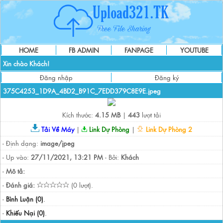
HOME
FB ADMIN
FANPAGE
YOUTUBE
Xin chào Khách!
Đăng nhập
Đăng ký
375C4253_1D9A_4BD2_B91C_7EDD379C8E9E.jpeg
Kích thước:
4.15 MB
|
443
lượt tải
Tải Về Máy
|
Link Dự Phòng
|
Link Dự Phòng 2
- Định dạng:
image/jpeg
- Up vào:
27/11/2021, 13:21 PM
- Bởi:
Khách
-
Mô tả:
-
Đánh giá:
(0 lượt).
-
Bình Luận (0)
.
-
Khiếu Nại (0)
.