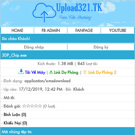
HOME
FB ADMIN
FANPAGE
YOUTUBE
Xin chào Khách!
Đăng nhập
Đăng ký
3DP_Chip.exe
Kích thước:
1.38 MB
|
845
lượt tải
Tải Về Máy
|
Link Dự Phòng
|
Link Dự Phòng 2
- Định dạng:
application/x-msdownload
- Up vào:
17/12/2019, 12:42 PM
- Bởi:
Khách
-
Mô tả:
-
Đánh giá:
(0 lượt).
-
Bình Luận (0)
.
-
Khiếu Nại (0)
.
Mã nhúng tệp tin