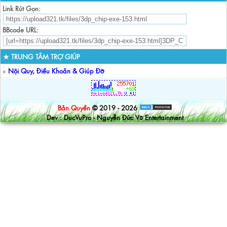
Link Rút Gọn:
BBcode URL:
★ TRUNG TÂM TRỢ GIÚP
»
Nội Quy, Điều Khoản & Giúp Đỡ
Bản Quyền
© 2019 - 2026
Dev : DucVuPro - Nguyễn Đức Vũ Entertainment