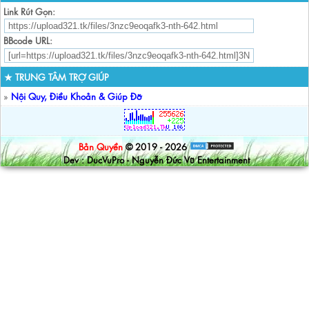
Link Rút Gọn:
BBcode URL:
★ TRUNG TÂM TRỢ GIÚP
»
Nội Quy, Điều Khoản & Giúp Đỡ
Bản Quyền
© 2019 - 2026
Dev : DucVuPro - Nguyễn Đức Vũ Entertainment