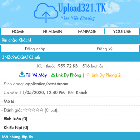
HOME
FB ADMIN
FANPAGE
YOUTUBE
Xin chào Khách!
Đăng nhập
Đăng ký
3NZc9eOQAFK3.nth
Kích thước:
959.72 KB
|
516
lượt tải
Tải Về Máy
|
Link Dự Phòng
|
Link Dự Phòng 2
- Định dạng:
application/octet-stream
- Up vào:
11/05/2020, 12:40 PM
- Bởi:
Khách
-
Mô tả:
-
Đánh giá:
(0 lượt).
-
Bình Luận (0)
.
-
Khiếu Nại (0)
.
Mã nhúng tệp tin