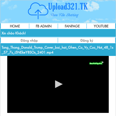
HOME
FB ADMIN
FANPAGE
YOUTUBE
Xin chào Khách!
Đăng nhập
Đăng ký
Tong_Thong_Donald_Trump_Cover_bai_hat_Ghen_Co_Vy_Cuc_Hot_48_1s
_57_7s_i5NEkeY8SOs_2401.mp4