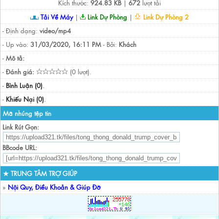
Kích thước:
924.83 KB
|
672
lượt tải
Tải Về Máy
|
Link Dự Phòng
|
Link Dự Phòng 2
- Định dạng:
video/mp4
- Up vào:
31/03/2020, 16:11 PM
- Bởi:
Khách
-
Mô tả:
-
Đánh giá:
(0 lượt).
-
Bình Luận (0)
.
-
Khiếu Nại (0)
.
Mã nhúng tệp tin
Link Rút Gọn:
BBcode URL:
★ TRUNG TÂM TRỢ GIÚP
»
Nội Quy, Điều Khoản & Giúp Đỡ