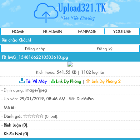
HOME
FB ADMIN
FANPAGE
YOUTUBE
Xin chào Khách!
Đăng nhập
Đăng ký
FB_IMG_15481662210503610.jpg
Kích thước:
541.55 KB
|
1102
lượt tải
Tải Về Máy
|
Link Dự Phòng
|
Link Dự Phòng 2
- Định dạng:
image/jpeg
- Up vào:
29/01/2019, 08:46 AM
- Bởi:
DucVuPro
-
Mô tả:
-
Đánh giá:
(0 lượt).
-
Bình Luận (0)
.
-
Khiếu Nại (0)
.