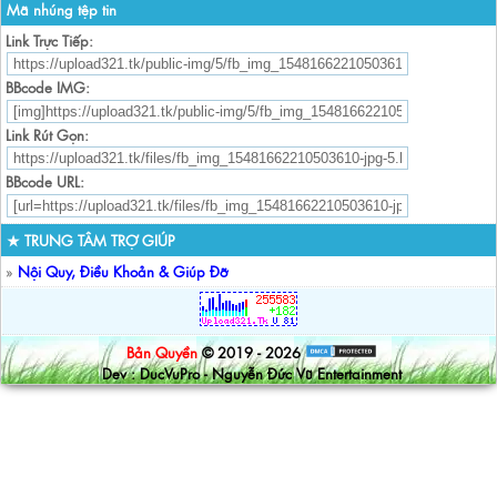
Mã nhúng tệp tin
Link Trực Tiếp:
BBcode IMG:
Link Rút Gọn:
BBcode URL:
★ TRUNG TÂM TRỢ GIÚP
»
Nội Quy, Điều Khoản & Giúp Đỡ
Bản Quyền
© 2019 - 2026
Dev : DucVuPro - Nguyễn Đức Vũ Entertainment