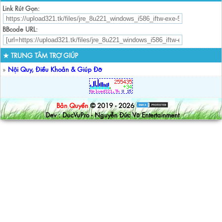
Link Rút Gọn:
BBcode URL:
★ TRUNG TÂM TRỢ GIÚP
»
Nội Quy, Điều Khoản & Giúp Đỡ
Bản Quyền
© 2019 - 2026
Dev : DucVuPro - Nguyễn Đức Vũ Entertainment