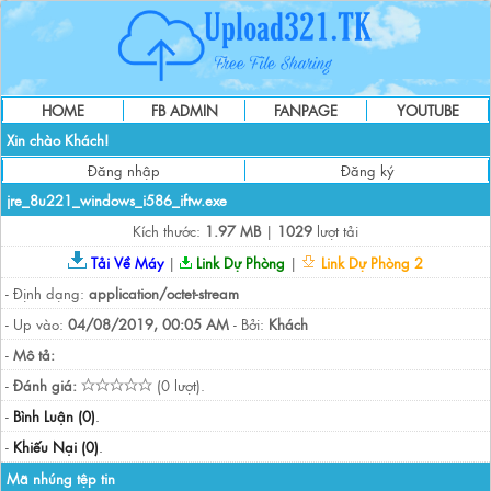
HOME
FB ADMIN
FANPAGE
YOUTUBE
Xin chào Khách!
Đăng nhập
Đăng ký
jre_8u221_windows_i586_iftw.exe
Kích thước:
1.97 MB
|
1029
lượt tải
Tải Về Máy
|
Link Dự Phòng
|
Link Dự Phòng 2
- Định dạng:
application/octet-stream
- Up vào:
04/08/2019, 00:05 AM
- Bởi:
Khách
-
Mô tả:
-
Đánh giá:
(0 lượt).
-
Bình Luận (0)
.
-
Khiếu Nại (0)
.
Mã nhúng tệp tin