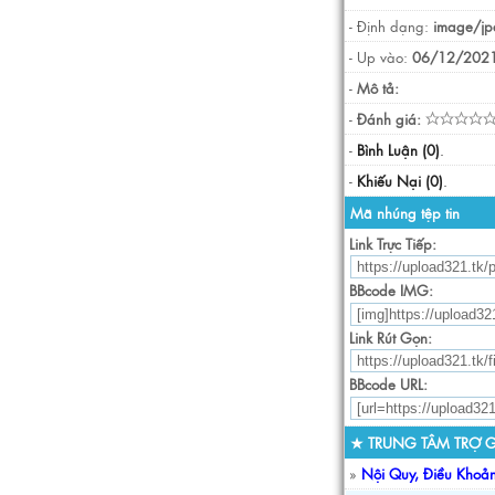
- Định dạng:
image/jp
- Up vào:
06/12/2021
-
Mô tả:
-
Đánh giá:
-
Bình Luận (0)
.
-
Khiếu Nại (0)
.
Mã nhúng tệp tin
Link Trực Tiếp:
BBcode IMG:
Link Rút Gọn:
BBcode URL:
★ TRUNG TÂM TRỢ G
»
Nội Quy, Điều Khoả