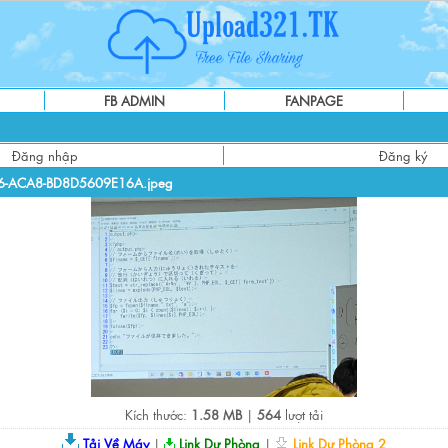
FB ADMIN
FANPAGE
Đăng nhập
Đăng ký
6-ACA8-BD8D5609E16A.jpeg
Kích thước:
1.58 MB
|
564
lượt tải
Tải Về Máy
|
Link Dự Phòng
|
Link Dự Phòng 2