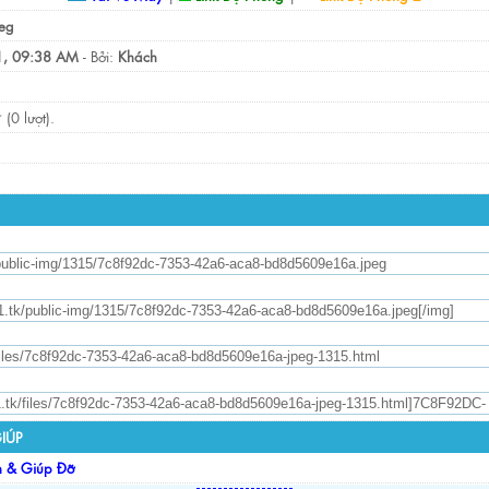
eg
, 09:38 AM
- Bởi:
Khách
(0 lượt).
IÚP
n & Giúp Đỡ