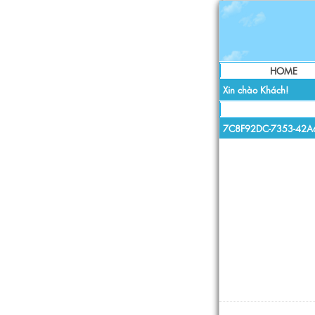
HOME
Xin chào Khách!
7C8F92DC-7353-42A