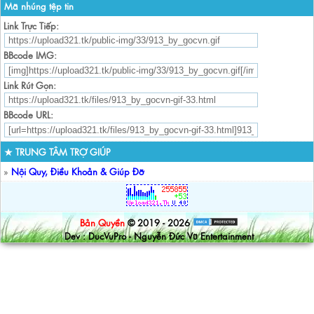
Mã nhúng tệp tin
Link Trực Tiếp:
BBcode IMG:
Link Rút Gọn:
BBcode URL:
★ TRUNG TÂM TRỢ GIÚP
»
Nội Quy, Điều Khoản & Giúp Đỡ
Bản Quyền
© 2019 - 2026
Dev : DucVuPro - Nguyễn Đức Vũ Entertainment