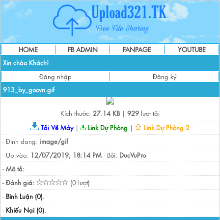
HOME
FB ADMIN
FANPAGE
YOUTUBE
Xin chào Khách!
Đăng nhập
Đăng ký
913_by_gocvn.gif
Kích thước:
27.14 KB
|
929
lượt tải
Tải Về Máy
|
Link Dự Phòng
|
Link Dự Phòng 2
- Định dạng:
image/gif
- Up vào:
12/07/2019, 18:14 PM
- Bởi:
DucVuPro
-
Mô tả:
-
Đánh giá:
(0 lượt).
-
Bình Luận (0)
.
-
Khiếu Nại (0)
.