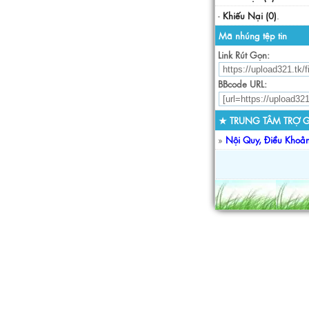
-
Khiếu Nại (0)
.
Mã nhúng tệp tin
Link Rút Gọn:
BBcode URL:
★ TRUNG TÂM TRỢ G
»
Nội Quy, Điều Khoả