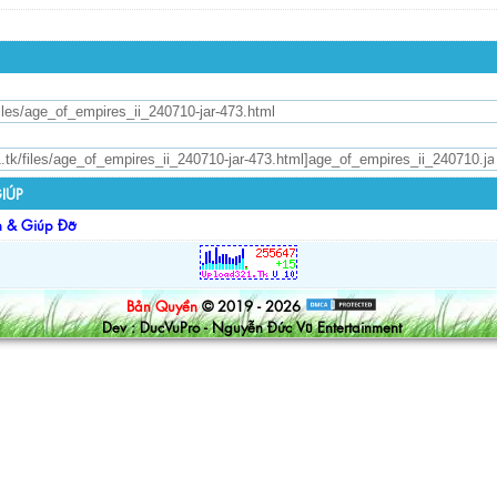
IÚP
n & Giúp Đỡ
Bản Quyền
© 2019 - 2026
Dev : DucVuPro - Nguyễn Đức Vũ Entertainment