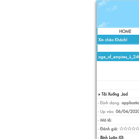
HOME
Xin chào Khách!
age_of_empires_ii_24
» Tải Xuống .Jad
- Định dạng:
applicati
- Up vào:
06/04/2020
-
Mô tả:
-
Đánh giá:
-
Bình Luận (0)
.