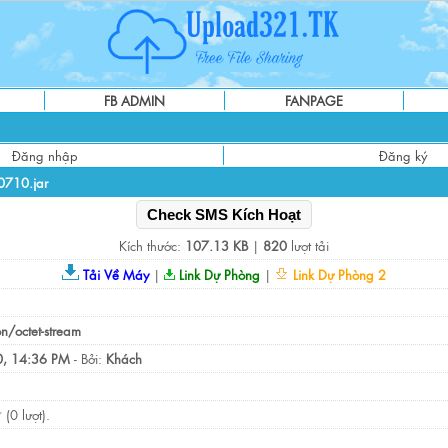
FB ADMIN
FANPAGE
Đăng nhập
Đăng ký
0710.jar
Check SMS Kích Hoạt
Kích thước:
107.13 KB
|
820
lượt tải
Tải Về Máy
|
Link Dự Phòng
|
Link Dự Phòng 2
on/octet-stream
, 14:36 PM
- Bởi:
Khách
(0 lượt).