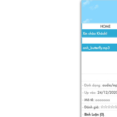
HOME
Xin chào Khách!
anh_butterfly.mp3
- Định dạng:
audio/m
- Up vào:
24/12/2020
-
Mô tả:
aaaaaaa
-
Đánh giá:
-
Bình Luận (0)
.