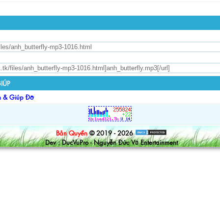
IÚP
n & Giúp Đỡ
Bản Quyền
© 2019 - 2026
Dev : DucVuPro - Nguyễn Đức Vũ Entertainment