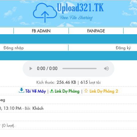
FB ADMIN
FANPAGE
Đăng nhập
Đăng ký
Kích thước:
256.46 KB
|
615
lượt tải
Tải Về Máy
|
Link Dự Phòng
|
Link Dự Phòng 2
peg
, 13:10 PM
- Bởi:
Khách
(0 lượt).