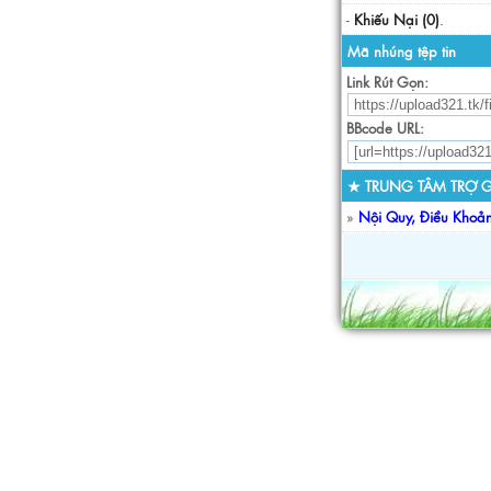
-
Khiếu Nại (0)
.
Mã nhúng tệp tin
Link Rút Gọn:
BBcode URL:
★ TRUNG TÂM TRỢ G
»
Nội Quy, Điều Khoả