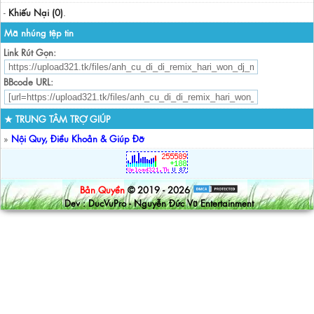
-
Khiếu Nại (0)
.
Mã nhúng tệp tin
Link Rút Gọn:
BBcode URL:
★ TRUNG TÂM TRỢ GIÚP
»
Nội Quy, Điều Khoản & Giúp Đỡ
Bản Quyền
© 2019 - 2026
Dev : DucVuPro - Nguyễn Đức Vũ Entertainment