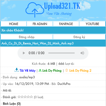
HOME
FB ADMIN
FANPAGE
YOUTUBE
Xin chào Khách!
Đăng nhập
Đăng ký
Anh_Cu_Di_Di_Remix_Hari_Won_DJ_Minh_Anh.mp3
Kích thước:
6 MB
|
666
lượt tải
Tải Về Máy
|
Link Dự Phòng
|
Link Dự Phòng 2
- Định dạng:
audio/mp3
- Up vào:
16/12/2019, 13:09 PM
- Bởi:
DucVuPro
-
Mô tả:
-
Đánh giá:
(0 lượt).
-
Bình Luận (0)
.