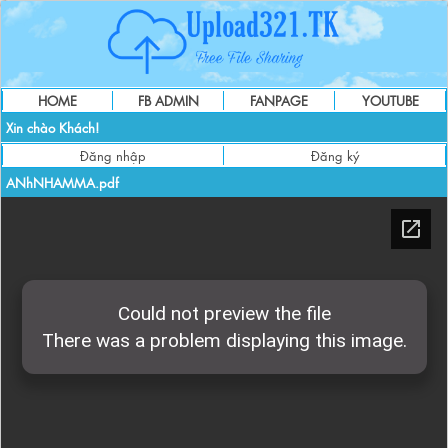
HOME
FB ADMIN
FANPAGE
YOUTUBE
Xin chào Khách!
Đăng nhập
Đăng ký
ANhNHAMMA.pdf