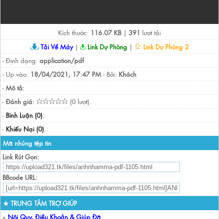
Kích thước:
116.07 KB
|
391
lượt tải
Tải Về Máy
|
Link Dự Phòng
|
Link Dự Phòng 2
- Định dạng:
application/pdf
- Up vào:
18/04/2021, 17:47 PM
- Bởi:
Khách
-
Mô tả:
-
Đánh giá:
(0 lượt).
-
Bình Luận (0)
.
-
Khiếu Nại (0)
.
Mã nhúng tệp tin
Link Rút Gọn:
BBcode URL:
★ TRUNG TÂM TRỢ GIÚP
»
Nội Quy, Điều Khoản & Giúp Đỡ